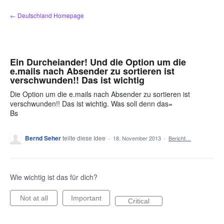
Zum
← Deutschland Homepage
Inhalt
springen
Ein Durcheiander! Und die Option um die
e.mails nach Absender zu sortieren ist
verschwunden!! Das ist wichtig
Die Option um die e.mails nach Absender zu sortieren ist
verschwunden!! Das ist wichtig. Was soll denn das=
Bs
Bernd Seher
teilte diese Idee
·
18. November 2013
·
Bericht…
Wie wichtig ist das für dich?
Not at all
Important
Critical