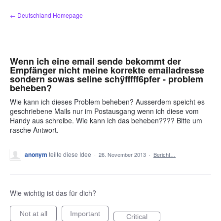
Zum
← Deutschland Homepage
Inhalt
springen
Wenn ich eine email sende bekommt der
Empfänger nicht meine korrekte emailadresse
sondern sowas seline schÿfffff6pfer - problem
beheben?
Wie kann ich dieses Problem beheben? Ausserdem speicht es
geschriebene Mails nur im Postausgang wenn ich diese vom
Handy aus schreibe. Wie kann ich das beheben???? Bitte um
rasche Antwort.
anonym
teilte diese Idee
·
26. November 2013
·
Bericht…
Wie wichtig ist das für dich?
Not at all
Important
Critical