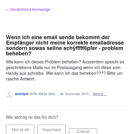
Zum
← Deutschland Homepage
Inhalt
springen
Wenn ich eine email sende bekommt der
Empfänger nicht meine korrekte emailadresse
sondern sowas seline schÿfffff6pfer - problem
beheben?
Wie kann ich dieses Problem beheben? Ausserdem speicht es
geschriebene Mails nur im Postausgang wenn ich diese vom
Handy aus schreibe. Wie kann ich das beheben???? Bitte um
rasche Antwort.
anonym
teilte diese Idee
·
26. November 2013
·
Bericht…
Wie wichtig ist das für dich?
Not at all
Important
Critical