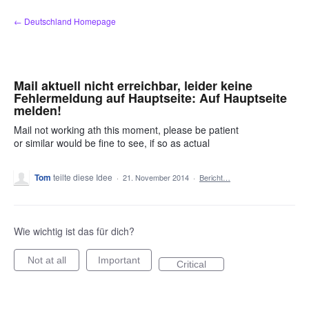
Zum
← Deutschland Homepage
Inhalt
springen
Mail aktuell nicht erreichbar, leider keine
Fehlermeldung auf Hauptseite: Auf Hauptseite
melden!
Mail not working ath this moment, please be patient
or similar would be fine to see, if so as actual
Tom
teilte diese Idee
·
21. November 2014
·
Bericht…
Wie wichtig ist das für dich?
Not at all
Important
Critical