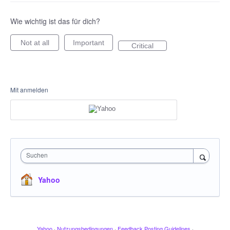
Wie wichtig ist das für dich?
Not at all
Important
Critical
Mit anmelden
Suchen
Yahoo
Yahoo
·
Nutzungsbedingungen
·
Feedback Posting Guidelines
·