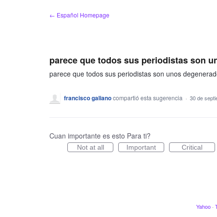
saltar
← Español Homepage
al
contenido
parece que todos sus periodistas son 
parece que todos sus periodistas son unos degenera
francisco galiano
compartió esta sugerencia
·
30 de sept
Cuan importante es esto Para ti?
Not at all
Important
Critical
Yahoo
·