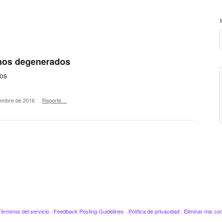
unos degenerados
dos
iembre de 2016
·
Reporte…
Términos del servicio
·
Feedback Posting Guidelines
·
Política de privacidad
·
Eliminar mis co