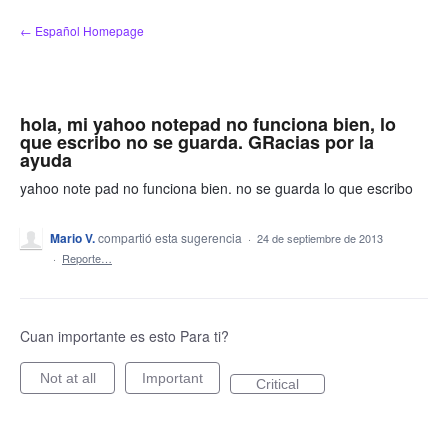
saltar
← Español Homepage
al
contenido
hola, mi yahoo notepad no funciona bien, lo
que escribo no se guarda. GRacias por la
ayuda
yahoo note pad no funciona bien. no se guarda lo que escribo
Mario V.
compartió esta sugerencia
·
24 de septiembre de 2013
·
Reporte…
Cuan importante es esto Para ti?
Not at all
Important
Critical