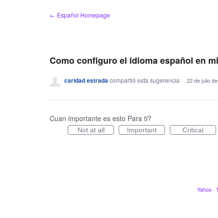
saltar
← Español Homepage
al
contenido
Como configuro el idioma español en mi
caridad estrada
compartió esta sugerencia
·
22 de julio d
Cuan importante es esto Para ti?
Not at all
Important
Critical
Yahoo
·