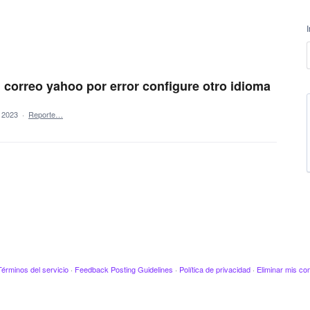
 correo yahoo por error configure otro idioma
e 2023
·
Reporte…
Términos del servicio
·
Feedback Posting Guidelines
·
Política de privacidad
·
Eliminar mis co