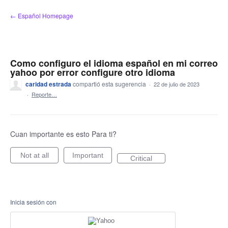
saltar
← Español Homepage
al
contenido
Como configuro el idioma español en mi correo
yahoo por error configure otro idioma
caridad estrada
compartió esta sugerencia
·
22 de julio de 2023
·
Reporte…
Cuan importante es esto Para ti?
Not at all
Important
Critical
Inicia sesión con