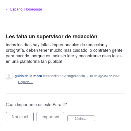
saltar
← Español Homepage
al
contenido
Les falta un supervisor de redacción
todos los días hay faltas imperdonables de redacción y
ortografía, deben tener mucho mas cuidado, o contraten gente
para hacerlo, porque es molesto leer y encontrarse esas fallas
en una plataforma tan pública!
guido de la mora
compartió esta sugerencia
·
10 de agosto de 2023
·
Reporte…
Cuan importante es esto Para ti?
Not at all
Important
Critical