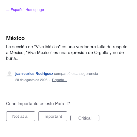
saltar
← Español Homepage
al
contenido
México
La sección de "Viva México" es una verdadera falta de respeto
a México, "Viva México" es una expresión de Orgullo y no de
burla...
juan carlos Rodriguez
compartió esta sugerencia
·
28 de agosto de 2023
·
Reporte…
Cuan importante es esto Para ti?
Not at all
Important
Critical