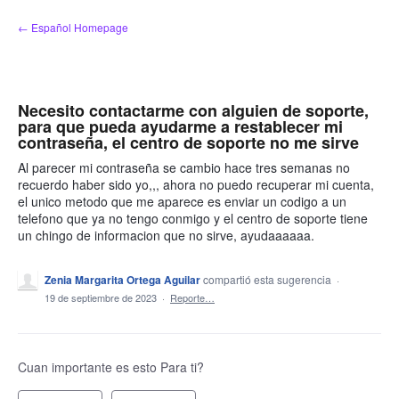
saltar
← Español Homepage
al
contenido
Necesito contactarme con alguien de soporte,
para que pueda ayudarme a restablecer mi
contraseña, el centro de soporte no me sirve
Al parecer mi contraseña se cambio hace tres semanas no
recuerdo haber sido yo,,, ahora no puedo recuperar mi cuenta,
el unico metodo que me aparece es enviar un codigo a un
telefono que ya no tengo conmigo y el centro de soporte tiene
un chingo de informacion que no sirve, ayudaaaaaa.
Zenia Margarita Ortega Aguilar
compartió esta sugerencia
·
19 de septiembre de 2023
·
Reporte…
Cuan importante es esto Para ti?