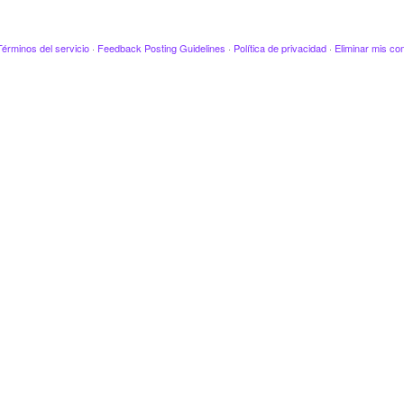
Términos del servicio
·
Feedback Posting Guidelines
·
Política de privacidad
·
Eliminar mis co