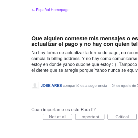
saltar
← Español Homepage
al
contenido
Que alguien conteste mis mensajes o e
actualizar el pago y no hay con quien tel
No hay forma de actualizar la forma de pago, no reco
cambia la billing address. Y no hay como comunicarse
estoy en donde yahoo supone que estoy :-(. Tampoco t
el cliente que se arregle porque Yahoo nunca se equiv
JOSE ARES
compartió esta sugerencia
·
24 de agosto de 
Cuan importante es esto Para ti?
Not at all
Important
Critical