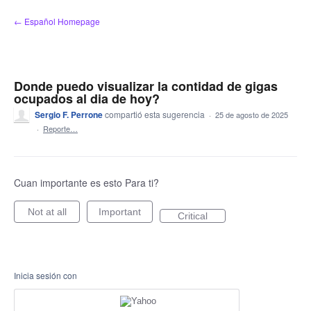
saltar
← Español Homepage
al
contenido
Donde puedo visualizar la contidad de gigas
ocupados al dia de hoy?
Sergio F. Perrone
compartió esta sugerencia
·
25 de agosto de 2025
·
Reporte…
Cuan importante es esto Para ti?
Not at all
Important
Critical
Inicia sesión con