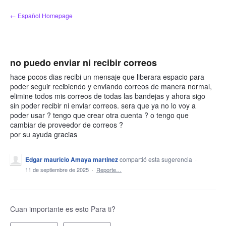
saltar
← Español Homepage
al
contenido
no puedo enviar ni recibir correos
hace pocos dias recibi un mensaje que liberara espacio para
poder seguir recibiendo y enviando correos de manera normal,
elimine todos mis correos de todas las bandejas y ahora sigo
sin poder recibir ni enviar correos. sera que ya no lo voy a
poder usar ? tengo que crear otra cuenta ? o tengo que
cambiar de proveedor de correos ?
por su ayuda gracias
Edgar mauricio Amaya martinez
compartió esta sugerencia
·
11 de septiembre de 2025
·
Reporte…
Cuan importante es esto Para ti?