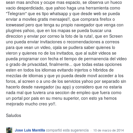
sean mas anchos y ocupe mas espacio, se observa un hueco
vacio desperdiciado, que yahoo haga una herramienta como
"Telegram" que es tipo whatsapp y que desde web se pueda
enviar a moviles gratis mensajes!!, que comprara firefox o
iceweasel pero que tenga su propio navegador que venga con
plugines yahoo, que en los mapas se pueda buscar una
direccion y enviar por correo la foto de la ruta!, que en Screen
uno pueda enviar invitaciones o recomendaciones a correos
para que vean un video, ojala se pudiera saber quienes lo
vieron y quienes no de los invitados, que al subir videos se
pueda programar con fecha el tiempo de permanencia del video
o grado de privacidad, finalmente... que todas estas opciones
esten en todos los idiomas evitando injertos o hibridos de
mezclas de idiomas y que yo pueda desde movil acceder a los
foros, al screen o a uno de los servicios yahoo por separado sin
hacerlo desde navegador (su app) y considero que no estaria
nada mal que tuviera una seccion de empleo que fuera como
un portal por pais en su menu superior, con esto ya hemos
mejorado mucho creo yo!!.
Saludos
Jose Luis Mantilla
compartió esta sugerencia
·
10 de marzo de 2014