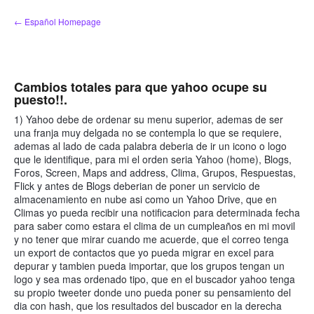
saltar
← Español Homepage
al
contenido
Cambios totales para que yahoo ocupe su
puesto!!.
1) Yahoo debe de ordenar su menu superior, ademas de ser
una franja muy delgada no se contempla lo que se requiere,
ademas al lado de cada palabra deberia de ir un icono o logo
que le identifique, para mi el orden seria Yahoo (home), Blogs,
Foros, Screen, Maps and address, Clima, Grupos, Respuestas,
Flick y antes de Blogs deberian de poner un servicio de
almacenamiento en nube asi como un Yahoo Drive, que en
Climas yo pueda recibir una notificacion para determinada fecha
para saber como estara el clima de un cumpleaños en mi movil
y no tener que mirar cuando me acuerde, que el correo tenga
un export de contactos que yo pueda migrar en excel para
depurar y tambien pueda importar, que los grupos tengan un
logo y sea mas ordenado tipo, que en el buscador yahoo tenga
su propio tweeter donde uno pueda poner su pensamiento del
dia con hash, que los resultados del buscador en la derecha