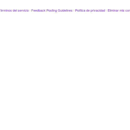
Términos del servicio
·
Feedback Posting Guidelines
·
Política de privacidad
·
Eliminar mis co