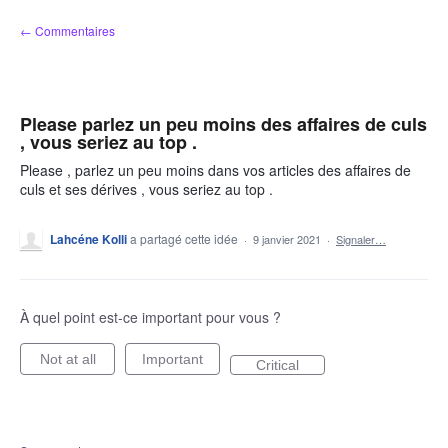
Aller
← Commentaires
au
contenu
Please parlez un peu moins des affaires de culs
, vous seriez au top .
Please , parlez un peu moins dans vos articles des affaires de
culs et ses dérives , vous seriez au top .
Lahcéne Kolli
a partagé cette idée
·
9 janvier 2021
·
Signaler…
À quel point est-ce important pour vous ?
Not at all
Important
Critical