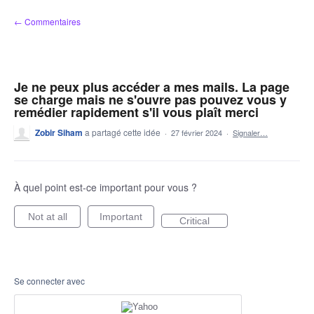
Aller
← Commentaires
au
contenu
Je ne peux plus accéder a mes mails. La page
se charge mais ne s'ouvre pas pouvez vous y
remédier rapidement s'il vous plaît merci
Zobir Siham
a partagé cette idée
·
27 février 2024
·
Signaler…
À quel point est-ce important pour vous ?
Not at all
Important
Critical
Se connecter avec