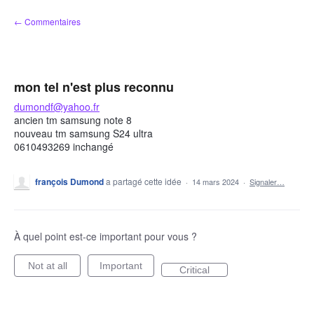
Aller
← Commentaires
au
contenu
mon tel n'est plus reconnu
dumondf@yahoo.fr
ancien tm samsung note 8
nouveau tm samsung S24 ultra
0610493269 inchangé
françois Dumond
a partagé cette idée
·
14 mars 2024
·
Signaler…
À quel point est-ce important pour vous ?
Not at all
Important
Critical