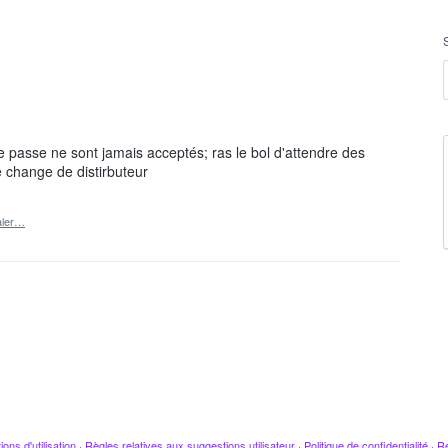
passe ne sont jamais acceptés; ras le bol d'attendre des
e change de distirbuteur
aler…
ions d'utilisation
·
Règles relatives aux suggestions utilisateur
·
Politique de confidentialité
·
Re