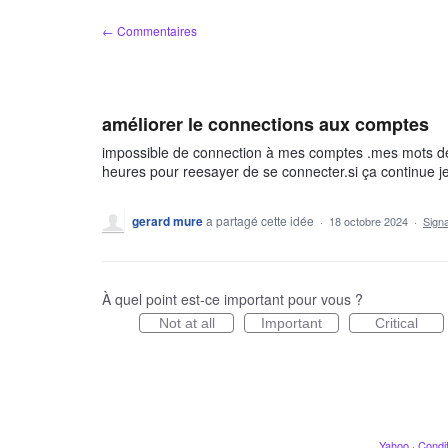
Aller
← Commentaires
au
contenu
améliorer le connections aux comptes
impossible de connection à mes comptes .mes mots de 
heures pour reesayer de se connecter.si ça continue j
gerard mure
a partagé cette idée
·
18 octobre 2024
·
Sign
À quel point est-ce important pour vous ?
Not at all
Important
Critical
Yahoo
·
Condit