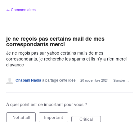
Aller
← Commentaires
au
contenu
je ne reçois pas certains mail de mes
correspondants merci
Je ne reçois pas sur yahoo certains mails de mes
correspondants, je recherche les spams et ils n'y a rien merci
d'avance
Chabani Nadia
a partagé cette idée
·
20 novembre 2024
·
Signaler…
À quel point est-ce important pour vous ?
Not at all
Important
Critical