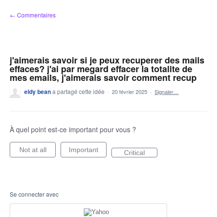
Aller
← Commentaires
au
contenu
j'aimerais savoir si je peux recuperer des mails
effaces? j'ai par megard effacer la totalite de
mes emails, j'aimerais savoir comment recup
eldy bean
a partagé cette idée
·
20 février 2025
·
Signaler…
À quel point est-ce important pour vous ?
Not at all
Important
Critical
Se connecter avec