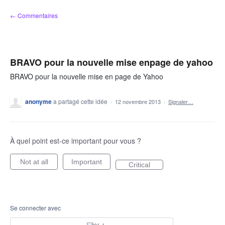
Aller
← Commentaires
au
contenu
BRAVO pour la nouvelle mise enpage de yahoo
BRAVO pour la nouvelle mise en page de Yahoo
anonyme
a partagé cette idée
·
12 novembre 2013
·
Signaler…
À quel point est-ce important pour vous ?
Not at all
Important
Critical
Se connecter avec