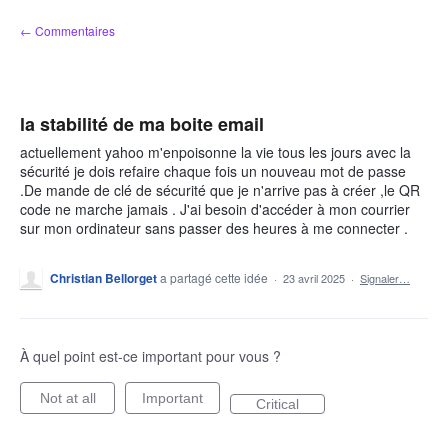
Aller
← Commentaires
au
contenu
la stabilité de ma boite email
actuellement yahoo m'enpoisonne la vie tous les jours avec la
sécurité je dois refaire chaque fois un nouveau mot de passe
.De mande de clé de sécurité que je n'arrive pas à créer ,le QR
code ne marche jamais . J'ai besoin d'accéder à mon courrier
sur mon ordinateur sans passer des heures à me connecter .
Christian Bellorget
a partagé cette idée
·
23 avril 2025
·
Signaler…
À quel point est-ce important pour vous ?
Not at all
Important
Critical