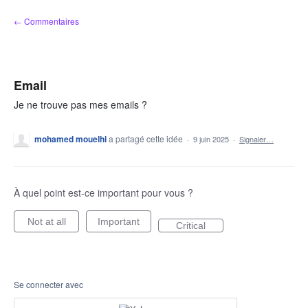
Aller
← Commentaires
au
contenu
Email
Je ne trouve pas mes emails ?
mohamed mouelhi
a partagé cette idée
·
9 juin 2025
·
Signaler…
À quel point est-ce important pour vous ?
Not at all
Important
Critical
Se connecter avec