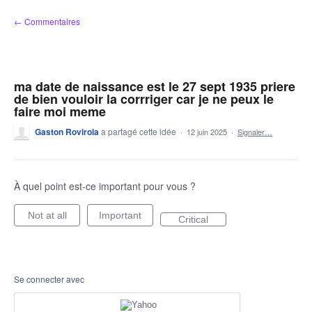
Aller
← Commentaires
au
contenu
ma date de naissance est le 27 sept 1935 priere
de bien vouloir la corrriger car je ne peux le
faire moi meme
Gaston Rovirola
a partagé cette idée
·
12 juin 2025
·
Signaler…
À quel point est-ce important pour vous ?
Not at all
Important
Critical
Se connecter avec