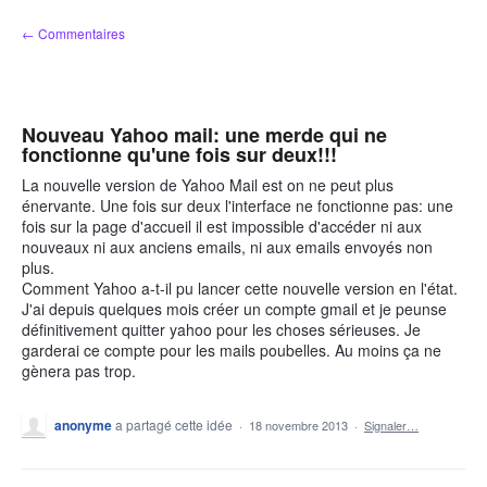
Aller
← Commentaires
au
contenu
Nouveau Yahoo mail: une merde qui ne
fonctionne qu'une fois sur deux!!!
La nouvelle version de Yahoo Mail est on ne peut plus
énervante. Une fois sur deux l'interface ne fonctionne pas: une
fois sur la page d'accueil il est impossible d'accéder ni aux
nouveaux ni aux anciens emails, ni aux emails envoyés non
plus.
Comment Yahoo a-t-il pu lancer cette nouvelle version en l'état.
J'ai depuis quelques mois créer un compte gmail et je peunse
définitivement quitter yahoo pour les choses sérieuses. Je
garderai ce compte pour les mails poubelles. Au moins ça ne
gènera pas trop.
anonyme
a partagé cette idée
·
18 novembre 2013
·
Signaler…