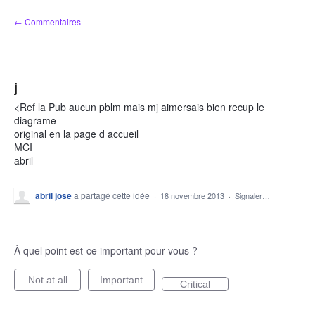
Aller
← Commentaires
au
contenu
j
<Ref la Pub aucun pblm mais mj aimersais bien recup le
diagrame
original en la page d accueil
MCI
abril
abril jose
a partagé cette idée
·
18 novembre 2013
·
Signaler…
À quel point est-ce important pour vous ?
Not at all
Important
Critical