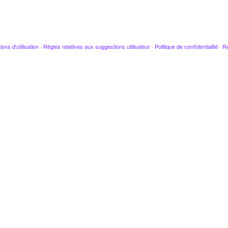
ions d'utilisation
·
Règles relatives aux suggestions utilisateur
·
Politique de confidentialité
·
Re