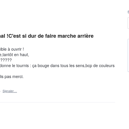
nal !C'est si dur de faire marche arrière
le à ouvrir !
e,tantôt en haut,
???????
 donne le tournis : ça bouge dans tous les sens,bcp de couleurs
is pas merci.
·
Signaler…