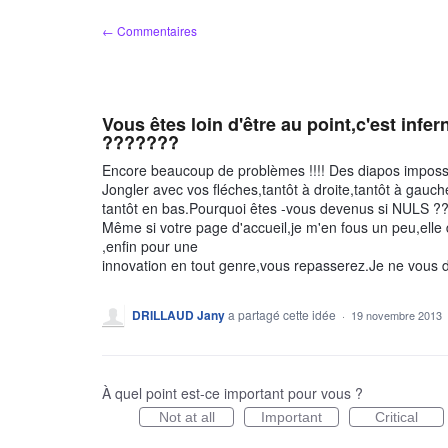
Aller
← Commentaires
au
contenu
Vous êtes loin d'être au point,c'est infer
???????
Encore beaucoup de problèmes !!!! Des diapos impossib
Jongler avec vos fléches,tantôt à droite,tantôt à gauch
tantôt en bas.Pourquoi êtes -vous devenus si NULS 
Même si votre page d'accueil,je m'en fous un peu,elle
,enfin pour une
innovation en tout genre,vous repasserez.Je ne vous d
DRILLAUD Jany
a partagé cette idée
·
19 novembre 2013
À quel point est-ce important pour vous ?
Not at all
Important
Critical