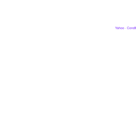
Yahoo
·
Condit