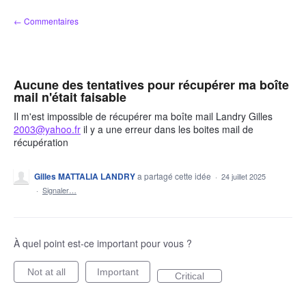
Aller
← Commentaires
au
contenu
Aucune des tentatives pour récupérer ma boîte
mail n'était faisable
Il m'est impossible de récupérer ma boîte mail Landry Gilles
2003@yahoo.fr
il y a une erreur dans les boites mail de
récupération
Gilles MATTALIA LANDRY
a partagé cette idée
·
24 juillet 2025
·
Signaler…
À quel point est-ce important pour vous ?
Not at all
Important
Critical