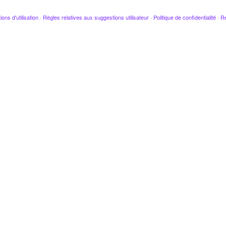
ions d'utilisation
·
Règles relatives aux suggestions utilisateur
·
Politique de confidentialité
·
Re