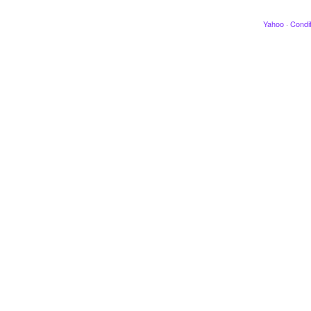
Yahoo
·
Condit