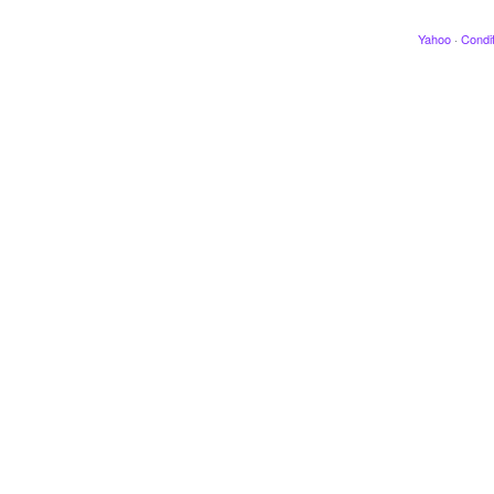
Yahoo
·
Condit