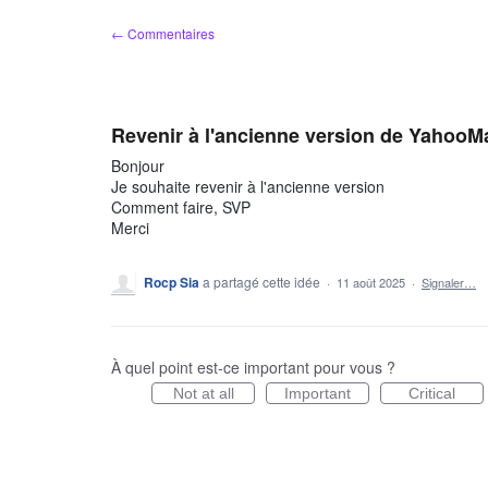
Aller
← Commentaires
au
contenu
Revenir à l'ancienne version de YahooMa
Bonjour
Je souhaite revenir à l'ancienne version
Comment faire, SVP
Merci
Rocp Sia
a partagé cette idée
·
11 août 2025
·
Signaler…
À quel point est-ce important pour vous ?
Not at all
Important
Critical