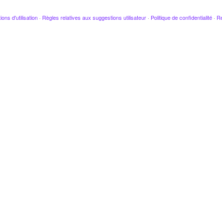
ions d'utilisation
·
Règles relatives aux suggestions utilisateur
·
Politique de confidentialité
·
Re