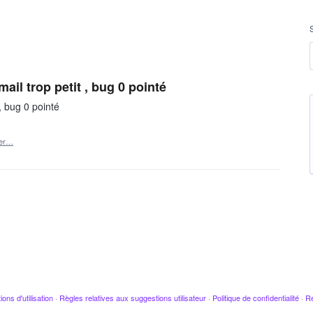
mail trop petit , bug 0 pointé
 , bug 0 pointé
ler…
ions d'utilisation
·
Règles relatives aux suggestions utilisateur
·
Politique de confidentialité
·
Re