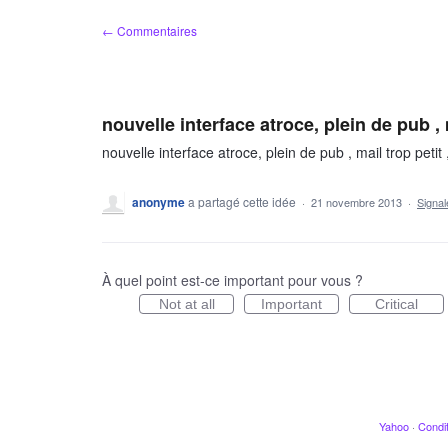
Aller
← Commentaires
au
contenu
nouvelle interface atroce, plein de pub , 
nouvelle interface atroce, plein de pub , mail trop petit
anonyme
a partagé cette idée
·
21 novembre 2013
·
Signa
À quel point est-ce important pour vous ?
Not at all
Important
Critical
Yahoo
·
Condit