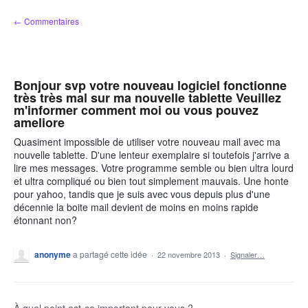
Aller
← Commentaires
au
contenu
Bonjour svp votre nouveau logiciel fonctionne
très très mal sur ma nouvelle tablette Veuillez
m'informer comment moi ou vous pouvez
ameliore
Quasiment impossible de utiliser votre nouveau mail avec ma
nouvelle tablette. D'une lenteur exemplaire si toutefois j'arrive a
lire mes messages. Votre programme semble ou bien ultra lourd
et ultra compliqué ou bien tout simplement mauvais. Une honte
pour yahoo, tandis que je suis avec vous depuis plus d'une
décennie la boite mail devient de moins en moins rapide
étonnant non?
anonyme
a partagé cette idée
·
22 novembre 2013
·
Signaler…