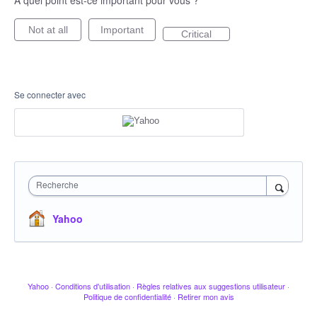
À quel point est-ce important pour vous ?
Not at all
Important
Critical
Se connecter avec
Recherche
Yahoo
Yahoo
·
Conditions d'utilisation
·
Règles relatives aux suggestions utilisateur
·
Politique de confidentialité
·
Retirer mon avis