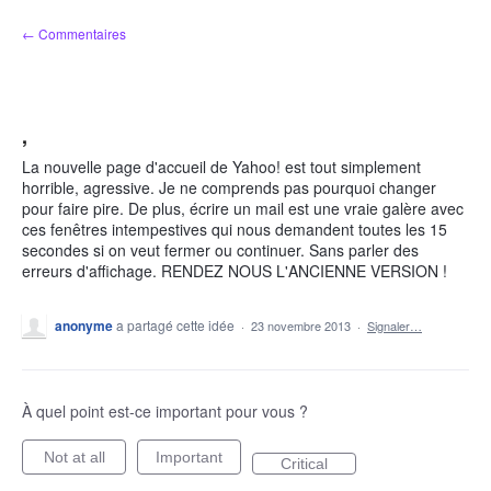
Aller
← Commentaires
au
contenu
,
La nouvelle page d'accueil de Yahoo! est tout simplement
horrible, agressive. Je ne comprends pas pourquoi changer
pour faire pire. De plus, écrire un mail est une vraie galère avec
ces fenêtres intempestives qui nous demandent toutes les 15
secondes si on veut fermer ou continuer. Sans parler des
erreurs d'affichage. RENDEZ NOUS L'ANCIENNE VERSION !
anonyme
a partagé cette idée
·
23 novembre 2013
·
Signaler…
À quel point est-ce important pour vous ?
Not at all
Important
Critical