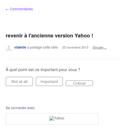
Aller
← Commentaires
au
contenu
revenir à l'ancienne version Yahoo !
vialette
a partagé cette idée
·
25 novembre 2013
·
Signaler…
À quel point est-ce important pour vous ?
Not at all
Important
Critical
Se connecter avec