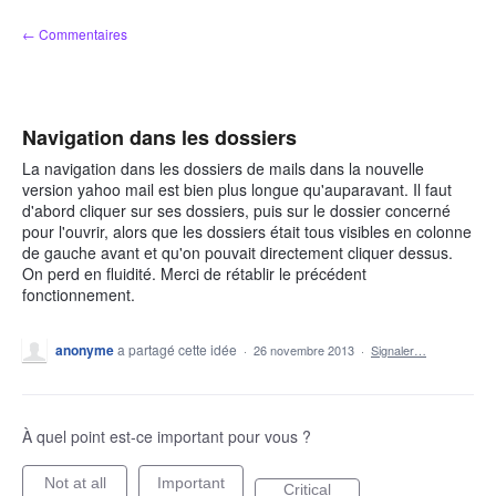
Aller
← Commentaires
au
contenu
Navigation dans les dossiers
La navigation dans les dossiers de mails dans la nouvelle
version yahoo mail est bien plus longue qu'auparavant. Il faut
d'abord cliquer sur ses dossiers, puis sur le dossier concerné
pour l'ouvrir, alors que les dossiers était tous visibles en colonne
de gauche avant et qu'on pouvait directement cliquer dessus.
On perd en fluidité. Merci de rétablir le précédent
fonctionnement.
anonyme
a partagé cette idée
·
26 novembre 2013
·
Signaler…
À quel point est-ce important pour vous ?
Not at all
Important
Critical