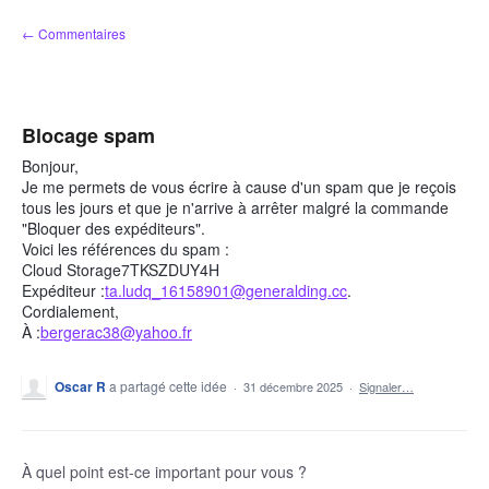
Aller
← Commentaires
au
contenu
Blocage spam
Bonjour,
Je me permets de vous écrire à cause d'un spam que je reçois
tous les jours et que je n'arrive à arrêter malgré la commande
"Bloquer des expéditeurs".
Voici les références du spam :
Cloud Storage7TKSZDUY4H
Expéditeur :
ta.ludq_16158901@generalding.cc
.
Cordialement,
À :
bergerac38@yahoo.fr
Oscar R
a partagé cette idée
·
31 décembre 2025
·
Signaler…
À quel point est-ce important pour vous ?