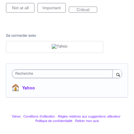
Not at all
Important
Critical
Se connecter avec
Recherche
Yahoo
Yahoo
·
Conditions d'utilisation
·
Règles relatives aux suggestions utilisateur
·
Politique de confidentialité
·
Retirer mon avis