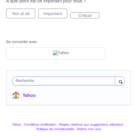
À quel point est-ce important pour vous ?
Not at all
Important
Critical
Se connecter avec
Recherche
Yahoo
Yahoo
·
Conditions d'utilisation
·
Règles relatives aux suggestions utilisateur
·
Politique de confidentialité
·
Retirer mon avis