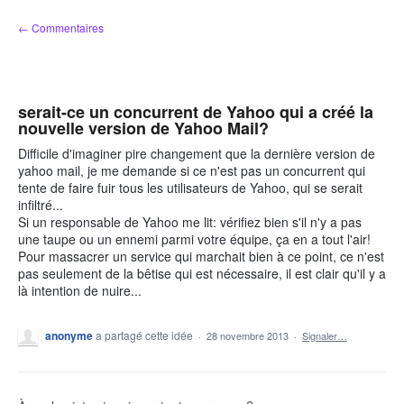
Aller
← Commentaires
au
contenu
serait-ce un concurrent de Yahoo qui a créé la
nouvelle version de Yahoo Mail?
Difficile d'imaginer pire changement que la dernière version de
yahoo mail, je me demande si ce n'est pas un concurrent qui
tente de faire fuir tous les utilisateurs de Yahoo, qui se serait
infiltré...
Si un responsable de Yahoo me lit: vérifiez bien s'il n'y a pas
une taupe ou un ennemi parmi votre équipe, ça en a tout l'air!
Pour massacrer un service qui marchait bien à ce point, ce n'est
pas seulement de la bêtise qui est nécessaire, il est clair qu'il y a
là intention de nuire...
anonyme
a partagé cette idée
·
28 novembre 2013
·
Signaler…