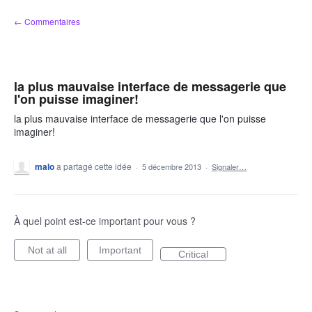
Aller
← Commentaires
au
contenu
la plus mauvaise interface de messagerie que
l'on puisse imaginer!
la plus mauvaise interface de messagerie que l'on puisse
imaginer!
malo
a partagé cette idée
·
5 décembre 2013
·
Signaler…
À quel point est-ce important pour vous ?
Not at all
Important
Critical