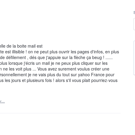
le de la boite mail est
t illisible ! on ne peut plus ouvrir les pages d'infos, en plus
 défilement , dés que j'appuie sur la flèche ça beug ! ......
plus lorsque j'écris un mail je ne peux plus cliquer sur les
on ne les voit plus ... Vous avez surement voulus créer une
ersonnellement je ne vais plus du tout sur yahoo France pour
s les jours et plusieurs fois ! alors s'il vous plait pourriez-vous
er…