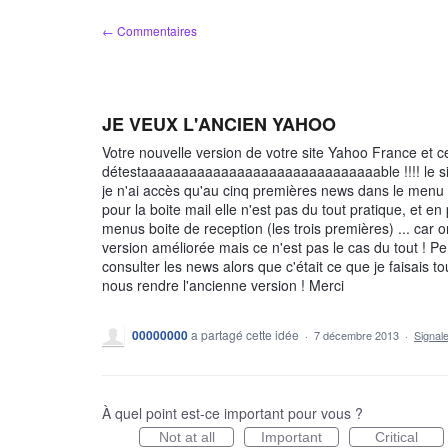
Aller
← Commentaires
au
contenu
JE VEUX L'ANCIEN YAHOO
Votre nouvelle version de votre site Yahoo France et cel
détestaaaaaaaaaaaaaaaaaaaaaaaaaaaaaable !!!! le site es
je n'ai accès qu'au cinq premières news dans le menu de
pour la boite mail elle n'est pas du tout pratique, et en 
menus boite de reception (les trois premières) ... car 
version améliorée mais ce n'est pas le cas du tout ! P
consulter les news alors que c'était ce que je faisais tou
nous rendre l'ancienne version ! Merci
00000000
a partagé cette idée
·
7 décembre 2013
·
Signal
À quel point est-ce important pour vous ?
Not at all
Important
Critical