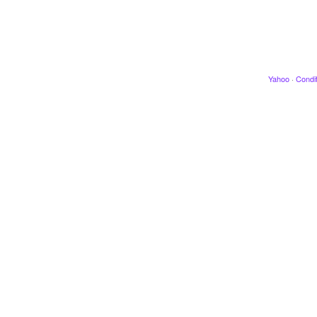
Yahoo
·
Condit