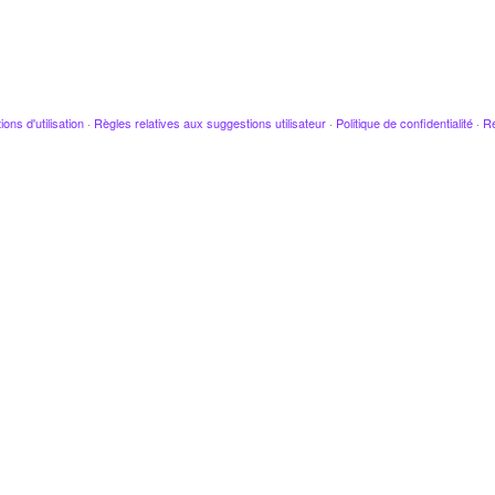
ions d'utilisation
·
Règles relatives aux suggestions utilisateur
·
Politique de confidentialité
·
Re