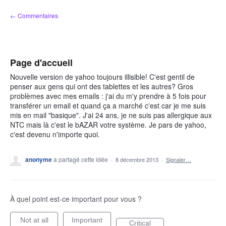
Aller
← Commentaires
au
contenu
Page d'accueil
Nouvelle version de yahoo toujours illisible! C'est gentil de
penser aux gens qui ont des tablettes et les autres? Gros
problèmes avec mes emails : j'ai du m'y prendre à 5 fois pour
transférer un email et quand ça a marché c'est car je me suis
mis en mail "basique". J'ai 24 ans, je ne suis pas allergique aux
NTC mais là c'est le bAZAR votre système. Je pars de yahoo,
c'est devenu n'importe quoi.
anonyme
a partagé cette idée
·
8 décembre 2013
·
Signaler…
À quel point est-ce important pour vous ?
Not at all
Important
Critical