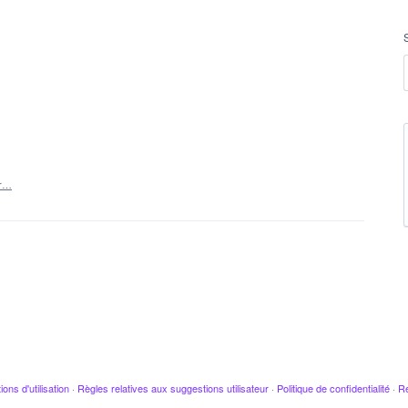
er…
ions d'utilisation
·
Règles relatives aux suggestions utilisateur
·
Politique de confidentialité
·
Re