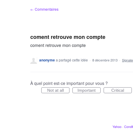
Aller
← Commentaires
au
contenu
coment retrouve mon compte
coment retrouve mon compte
anonyme
a partagé cette idée
·
8 décembre 2013
·
Signal
À quel point est-ce important pour vous ?
Not at all
Important
Critical
Yahoo
·
Condit