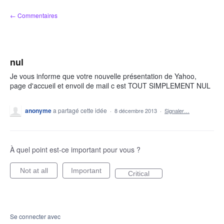
Aller
← Commentaires
au
contenu
nul
Je vous informe que votre nouvelle présentation de Yahoo,
page d'accueil et envoil de mail c est TOUT SIMPLEMENT NUL
anonyme
a partagé cette idée
·
8 décembre 2013
·
Signaler…
À quel point est-ce important pour vous ?
Not at all
Important
Critical
Se connecter avec