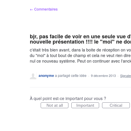
Aller
← Commentaires
au
contenu
bjr, pas facile de voir en une seule vue
nouvelle présentation !!!! le "moi" ne don
c'était très bien avant, dans la boite de réception on v
du "moi" à tout bout de champ et cela ne veut rien dire.
nul ce nouveau système. Peut on continuer avec l'an
anonyme
a partagé cette idée
·
9 décembre 2013
·
Signal
À quel point est-ce important pour vous ?
Not at all
Important
Critical