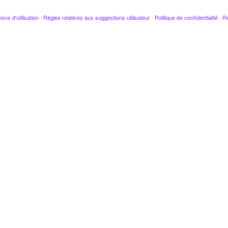
ions d'utilisation
·
Règles relatives aux suggestions utilisateur
·
Politique de confidentialité
·
Re