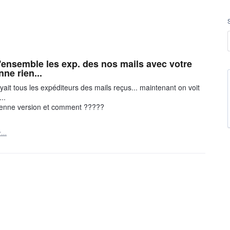
 d'ensemble les exp. des nos mails avec votre
ne rien...
oyait tous les expéditeurs des mails reçus... maintenant on voit
..
cienne version et comment ?????
er…