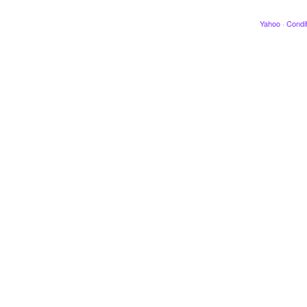
Yahoo
·
Condit