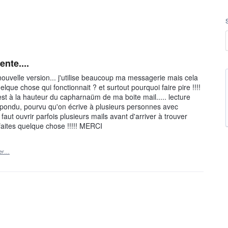
nte....
e nouvelle version... j'utilise beaucoup ma messagerie mais cela
que chose qui fonctionnait ? et surtout pourquoi faire pire !!!!
est à la hauteur du capharnaüm de ma boite mail..... lecture
 répondu, pourvu qu'on écrive à plusieurs personnes avec
aut ouvrir parfois plusieurs mails avant d'arriver à trouver
 faites quelque chose !!!!! MERCI
ler…