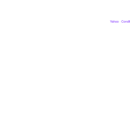
Yahoo
·
Condit