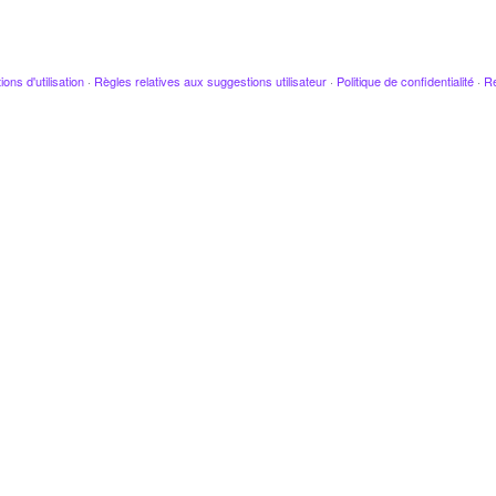
ions d'utilisation
·
Règles relatives aux suggestions utilisateur
·
Politique de confidentialité
·
Re