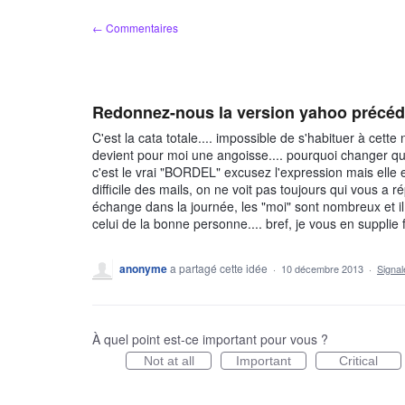
Aller
← Commentaires
au
contenu
Redonnez-nous la version yahoo précéde
C'est la cata totale.... impossible de s'habituer à cett
devient pour moi une angoisse.... pourquoi changer quel
c'est le vrai "BORDEL" excusez l'expression mais elle 
difficile des mails, on ne voit pas toujours qui vous a
échange dans la journée, les "moi" sont nombreux et il f
celui de la bonne personne.... bref, je vous en supplie
anonyme
a partagé cette idée
·
10 décembre 2013
·
Signa
À quel point est-ce important pour vous ?
Not at all
Important
Critical