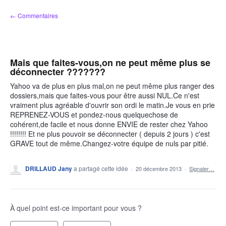
Aller
← Commentaires
au
contenu
Mais que faites-vous,on ne peut même plus se
déconnecter ???????
Yahoo va de plus en plus mal,on ne peut même plus ranger des
dossiers,mais que faites-vous pour être aussi NUL.Ce n'est
vraiment plus agréable d'ouvrir son ordi le matin.Je vous en prie
REPRENEZ-VOUS et pondez-nous quelquechose de
cohérent,de facile et nous donne ENVIE de rester chez Yahoo
!!!!!!!! Et ne plus pouvoir se déconnecter ( depuis 2 jours ) c'est
GRAVE tout de même.Changez-votre équipe de nuls par pitié.
DRILLAUD Jany
a partagé cette idée
·
20 décembre 2013
·
Signaler…
À quel point est-ce important pour vous ?