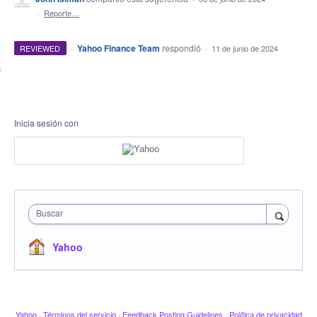
·
Reporte…
·
Yahoo Finance Team
respondió
REVIEWED
·
11 de junio de 2024
Inicia sesión con
Buscar
Yahoo
Yahoo
·
Términos del servicio
·
Feedback Posting Guidelines
·
Política de privacidad