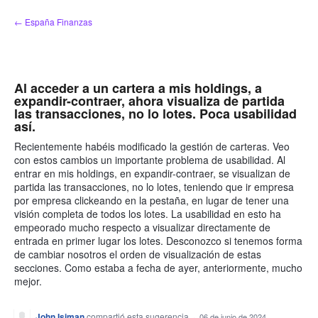
saltar
← España Finanzas
al
contenido
Al acceder a un cartera a mis holdings, a
expandir-contraer, ahora visualiza de partida
las transacciones, no lo lotes. Poca usabilidad
así.
Recientemente habéis modificado la gestión de carteras. Veo
con estos cambios un importante problema de usabilidad. Al
entrar en mis holdings, en expandir-contraer, se visualizan de
partida las transacciones, no lo lotes, teniendo que ir empresa
por empresa clickeando en la pestaña, en lugar de tener una
visión completa de todos los lotes. La usabilidad en esto ha
empeorado mucho respecto a visualizar directamente de
entrada en primer lugar los lotes. Desconozco si tenemos forma
de cambiar nosotros el orden de visualización de estas
secciones. Como estaba a fecha de ayer, anteriormente, mucho
mejor.
John Isiman
compartió esta sugerencia
·
06 de junio de 2024