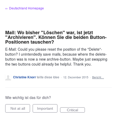
Zum
← Deutschland Homepage
Inhalt
springen
Mail: Wo bisher "Löschen" war, ist jetzt
"Archivieren". Können Sie die beiden Button-
Positionen tauschen?
E-Mail: Could you please reset the position of the "Delete"-
button? I unintendedly save mails, because where the delete-
button was is now a new archive-button. Maybe just swapping
the two buttons could already be helpful. Thank you.
Christine Knorr
teilte diese Idee
·
12. Dezember 2015
·
Bericht…
Wie wichtig ist das für dich?
Not at all
Important
Critical